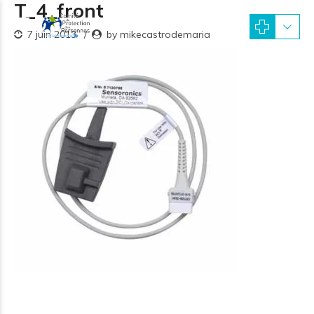
T_4_front
7 juin 2013
by mikecastrodemaria