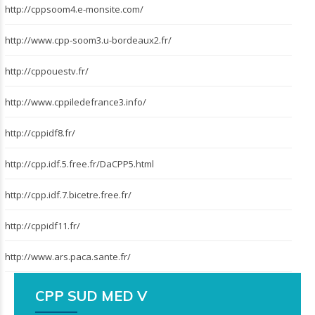
http://cppsoom4.e-monsite.com/
http://www.cpp-soom3.u-bordeaux2.fr/
http://cppouestv.fr/
http://www.cppiledefrance3.info/
http://cppidf8.fr/
http://cpp.idf.5.free.fr/DaCPP5.html
http://cpp.idf.7.bicetre.free.fr/
http://cppidf11.fr/
http://www.ars.paca.sante.fr/
CPP SUD MED V