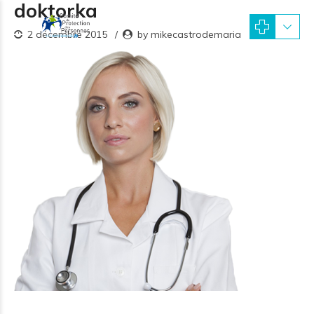
doktorka
2 décembre 2015
by mikecastrodemaria