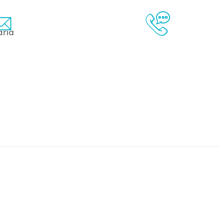
cppsudmediterraneeV@chu-nice.fr
04 92 03 44 0
Contact Couriel
Contact Télép
aria
IER
FAQ
GLOSSAIRE
LIENS
À PROPOS
CONT