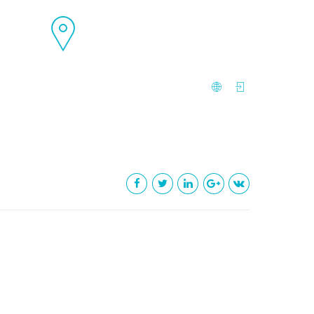
9
4 Avenue Reine Victoria Bat Victoria
hone
CS 91179 - 06003 Nice, France
ACT