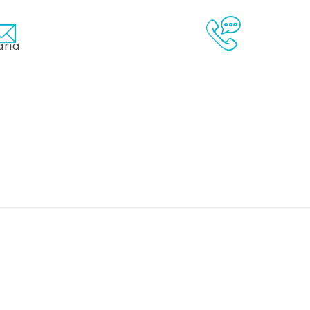
cppsudmediterraneeV@chu-nice.fr
04 92 03 44 0
Contact Couriel
Contact Télép
aria
IER
FAQ
GLOSSAIRE
LIENS
À PROPOS
CONT