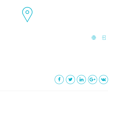
9
4 Avenue Reine Victoria Bat Victoria
hone
CS 91179 - 06003 Nice, France
ACT